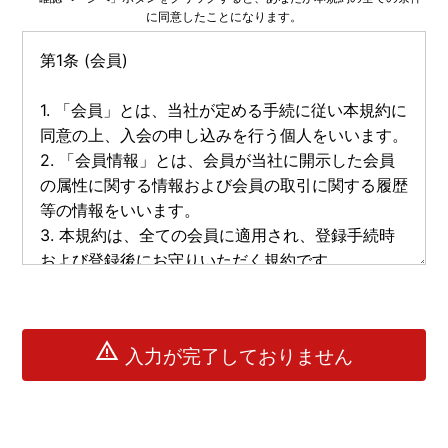
に同意したことになります。
warning
入力が完了しておりません