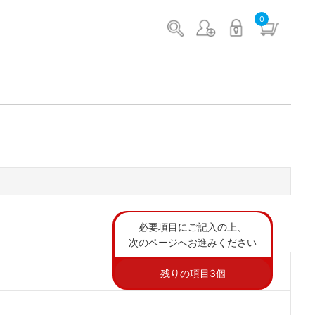
0
必要項目にご記入の上、
次のページへお進みください
残りの項目
3
個