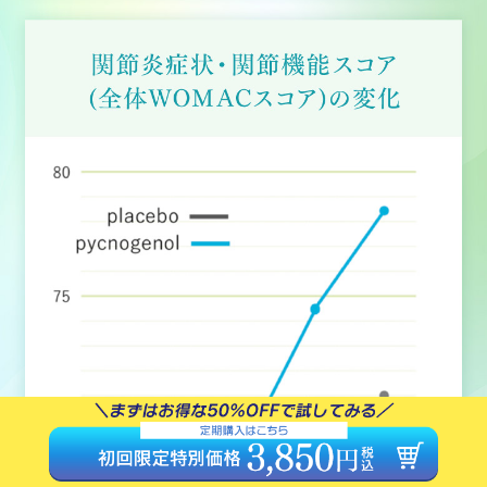
残りの項目
13
個